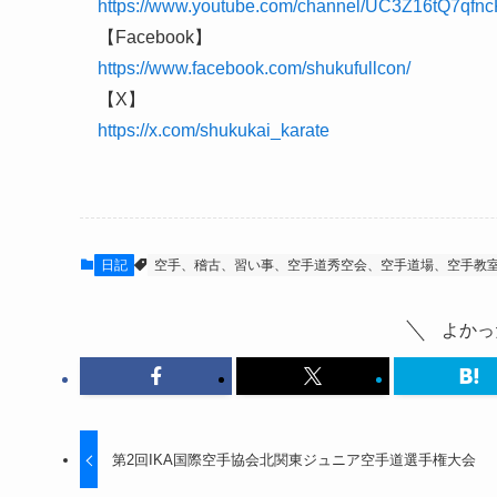
https://www.youtube.com/channel/UC3Z16tQ7qf
【Facebook】
https://www.facebook.com/shukufullcon/
【X】
https://x.com/shukukai_karate
日記
空手、稽古、習い事、空手道秀空会、空手道場、空手教
よかっ
第2回IKA国際空手協会北関東ジュニア空手道選手権大会