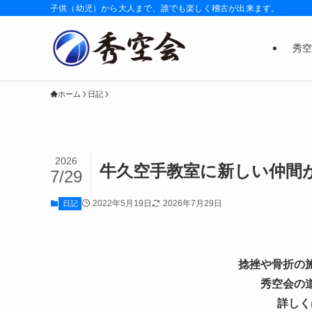
子供（幼児）から大人まで、誰でも楽しく稽古が出来ます。
秀空
ホーム
日記
2026
牛久空手教室に新しい仲間
7/29
2022年5月19日
2026年7月29日
日記
捻挫や骨折の
秀空会の
詳しく