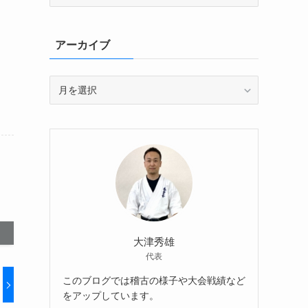
テ
ゴ
リ
アーカイブ
ー
ア
ー
カ
イ
ブ
大津秀雄
代表
このブログでは稽古の様子や大会戦績など
をアップしています。