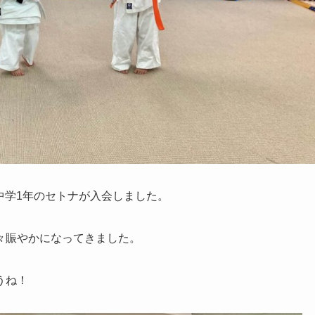
に中学1年のセトナが入会しました。
々賑やかになってきました。
うね！