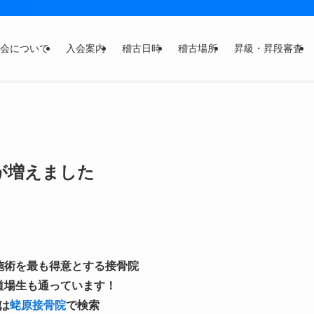
会について
入会案内
稽古日時
稽古場所
昇級・昇段審査
が増えました
施術を最も得意とする接骨院
道場生も通っています！
は
蛯原接骨院
で検索