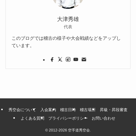
大津秀雄
代表
このブログでは稽古の様子や大会戦績などをアップし
ています。
秀空会について
入会案内
稽古日時
稽古場所
昇級・昇段審査
よくある質問
プライバシーポリシー
お問い合わせ
©
2012-2026 空手道秀空会.