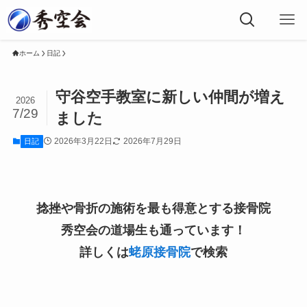
ホーム
日記
守谷空手教室に新しい仲間が増え
2026
7/29
ました
2026年3月22日
2026年7月29日
日記
捻挫や骨折の施術を最も得意とする接骨院
秀空会の道場生も通っています！
詳しくは
蛯原接骨院
で検索