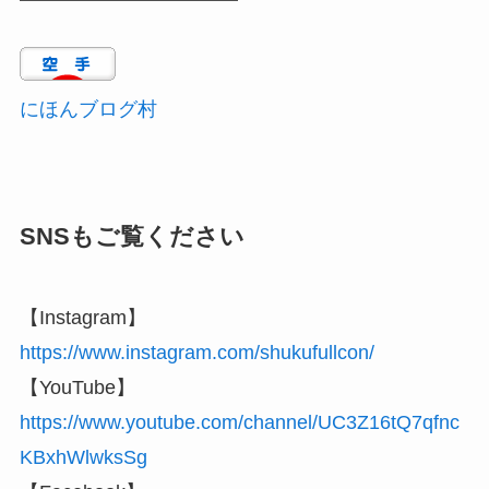
にほんブログ村
SNSもご覧ください
【Instagram】
https://www.instagram.com/shukufullcon/
【YouTube】
https://www.youtube.com/channel/UC3Z16tQ7qfnc
KBxhWlwksSg