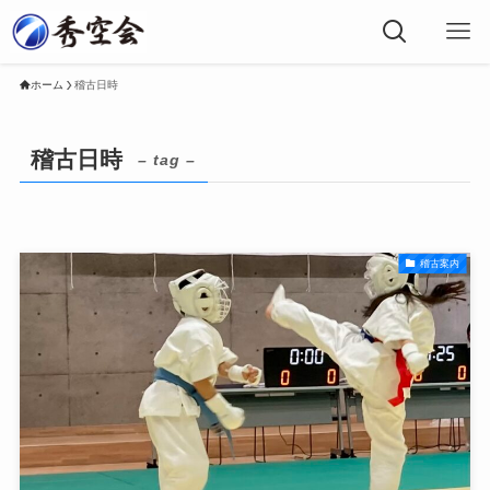
ホーム
稽古日時
稽古日時
– tag –
稽古案内