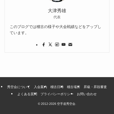
大津秀雄
代表
このブログでは稽古の様子や大会戦績などをアップし
ています。
秀空会について
入会案内
稽古日時
稽古場所
昇級・昇段審査
よくある質問
プライバシーポリシー
お問い合わせ
©
2012-2026 空手道秀空会.