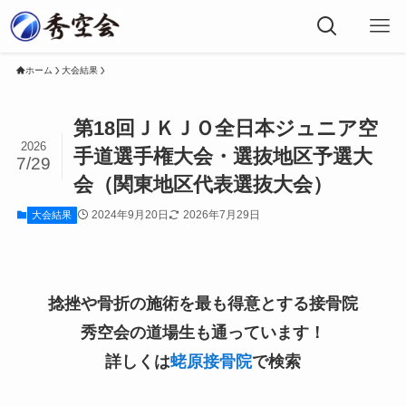
ホーム
大会結果
第18回ＪＫＪＯ全日本ジュニア空
2026
手道選手権大会・選抜地区予選大
7/29
会（関東地区代表選抜大会）
2024年9月20日
2026年7月29日
大会結果
捻挫や骨折の施術を最も得意とする接骨院
秀空会の道場生も通っています！
詳しくは
蛯原接骨院
で検索