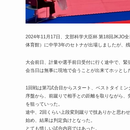
2024年11月17日、文部科学大臣杯 第18回J
体育館）に中学3年のセトナが出場しましたが、
大会前日、計量や選手前日受付に行く途中で、緊
会当日は無事に現地で会うことが出来てホッとし
1回戦は第7試合目からスタート、ベストタイミン
序盤から、前蹴りで相手との距離を取りながら、
を狙っていった。
途中、2回くらい上段変則蹴りで技ありかと思わ
始め、結果は判定負けとなった。
とても惜しい試合内容ではあった。