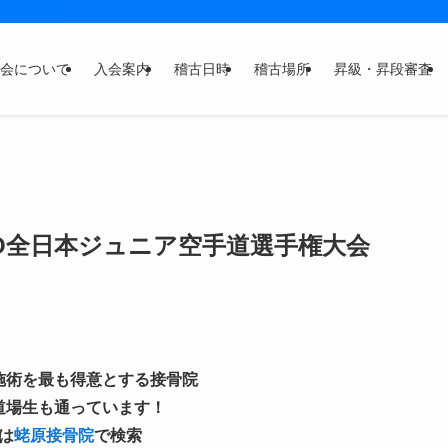
会について
入会案内
稽古日時
稽古場所
昇級・昇段審査
JO全日本ジュニア空手道選手権大会
施術を最も得意とする接骨院
道場生も通っています！
は
蛯原接骨院
で検索