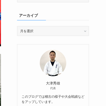
テ
ゴ
リ
アーカイブ
ー
ア
ー
カ
イ
ブ
大津秀雄
代表
このブログでは稽古の様子や大会戦績など
をアップしています。