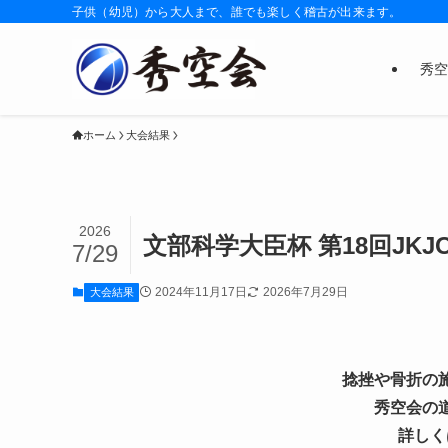
子供（幼児）から大人まで、誰でも楽しく稽古が出来ます。
秀空
ホーム
大会結果
2026
文部科学大臣杯 第18回JK
7/29
2024年11月17日
2026年7月29日
大会結果
捻挫や骨折の
秀空会の
詳しく