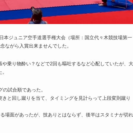
KJO全日本ジュニア空手道選手権大会（場所：国立代々木競技場第一
残念ながら入賞出来ませんでした。
張や乗り物酔い？などで2回も嘔吐するなど心配していたが、
た。
グの試合順であった。
突きと回し蹴りを当て、タイミングを見計らって上段変則蹴り
せる場面があったが、技ありとはならず、後半はスタミナが切