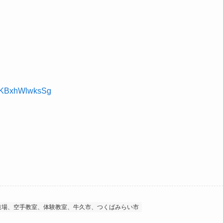
ncKBxhWlwksSg
道場、空手教室、体験教室、牛久市、つくばみらい市