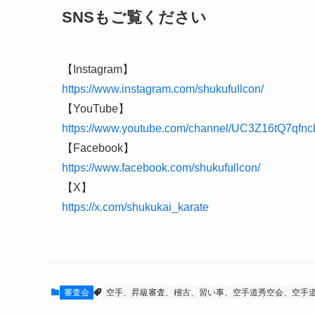
SNSもご覧ください
【Instagram】
https://www.instagram.com/shukufullcon/
【YouTube】
https://www.youtube.com/channel/UC3Z16tQ7qf
【Facebook】
https://www.facebook.com/shukufullcon/
【X】
https://x.com/shukukai_karate
審査会
空手、昇級審査、稽古、習い事、空手道秀空会、空手