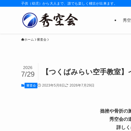
子供（幼児）から大人まで、誰でも楽しく稽古が出来ます。
秀空
ホーム
審査会
2026
【つくばみらい空手教室】
7/29
2023年5月8日
2026年7月29日
審査会
捻挫や骨折の
秀空会の
詳しく