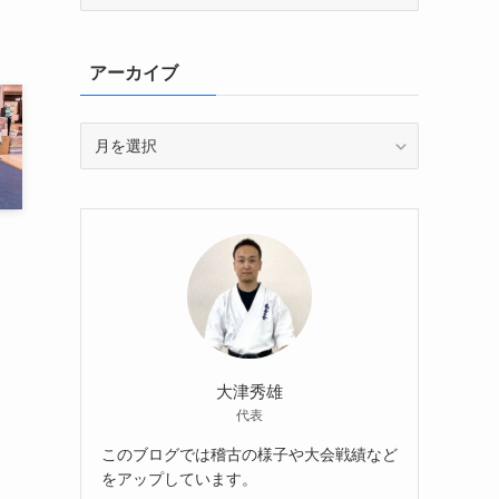
テ
ゴ
リ
アーカイブ
ー
ア
ー
カ
イ
ブ
大津秀雄
代表
このブログでは稽古の様子や大会戦績など
をアップしています。