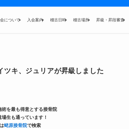
会について
入会案内
稽古日時
稽古場所
昇級・昇段審査
イツキ、ジュリアが昇級しました
施術を最も得意とする接骨院
道場生も通っています！
は
蛯原接骨院
で検索