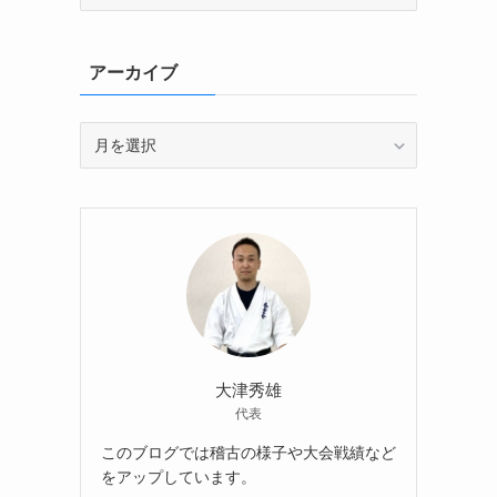
テ
ゴ
リ
アーカイブ
ー
ア
ー
カ
イ
ブ
大津秀雄
代表
このブログでは稽古の様子や大会戦績など
をアップしています。