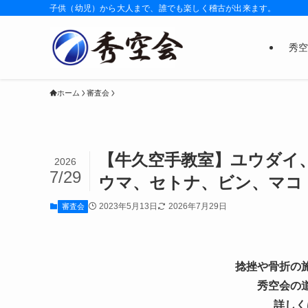
子供（幼児）から大人まで、誰でも楽しく稽古が出来ます。
秀空
ホーム
審査会
【牛久空手教室】ユウダイ
2026
7/29
ウマ、セトナ、ビン、マコ
2023年5月13日
2026年7月29日
審査会
捻挫や骨折の
秀空会の
詳しく