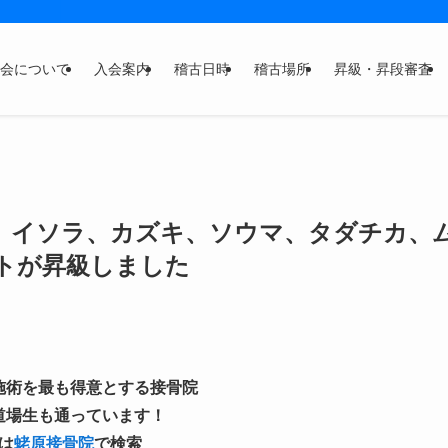
会について
入会案内
稽古日時
稽古場所
昇級・昇段審査
、イソラ、カズキ、ソウマ、タダチカ、
トが昇級しました
施術を最も得意とする接骨院
道場生も通っています！
は
蛯原接骨院
で検索