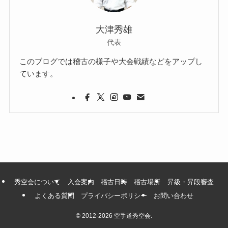
大津秀雄
代表
このブログでは稽古の様子や大会戦績などをアップし
ています。
秀空会について
入会案内
稽古日時
稽古場所
昇級・昇段審査
よくある質問
プライバシーポリシー
お問い合わせ
©
2012-2026 空手道秀空会.